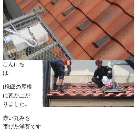
こんにち
は。
I様邸の屋根
に瓦が上が
りました。
赤い丸みを
帯びた洋瓦です。